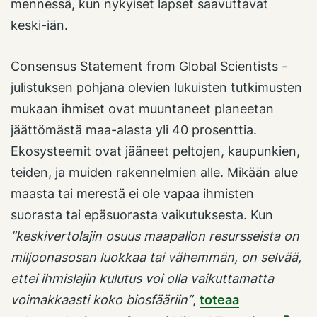
mennessä, kun nykyiset lapset saavuttavat
keski-iän.
Consensus Statement from Global Scientists -
julistuksen pohjana olevien lukuisten tutkimusten
mukaan ihmiset ovat muuntaneet planeetan
jäättömästä maa-alasta yli 40 prosenttia.
Ekosysteemit ovat jääneet peltojen, kaupunkien,
teiden, ja muiden rakennelmien alle. Mikään alue
maasta tai merestä ei ole vapaa ihmisten
suorasta tai epäsuorasta vaikutuksesta. Kun
”keskivertolajin osuus maapallon resursseista on
miljoonasosan luokkaa tai vähemmän, on selvää,
ettei ihmislajin kulutus voi olla vaikuttamatta
voimakkaasti koko biosfääriin”
,
toteaa