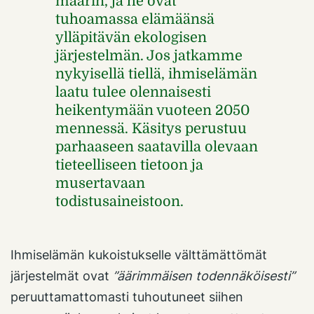
määrin, ja he ovat
tuhoamassa elämäänsä
ylläpitävän ekologisen
järjestelmän. Jos jatkamme
nykyisellä tiellä, ihmiselämän
laatu tulee olennaisesti
heikentymään vuoteen 2050
mennessä. Käsitys perustuu
parhaaseen saatavilla olevaan
tieteelliseen tietoon ja
musertavaan
todistusaineistoon.
Ihmiselämän kukoistukselle välttämättömät
järjestelmät ovat
”äärimmäisen todennäköisesti”
peruuttamattomasti tuhoutuneet siihen