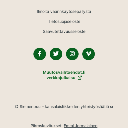
Ilmoita väärinkäytösepäilystä
Tietosuojaseloste
Saavutettavuusseloste
Facebook
Twitter
Instagram
Vimeo
Muutosvaihtoehdot.fi
verkkojulkaisu
© Siemenpuu – kansalaisliikkeiden yhteistyösäätiö sr
Piirroskuvitukset:
Emmi Jormalainen