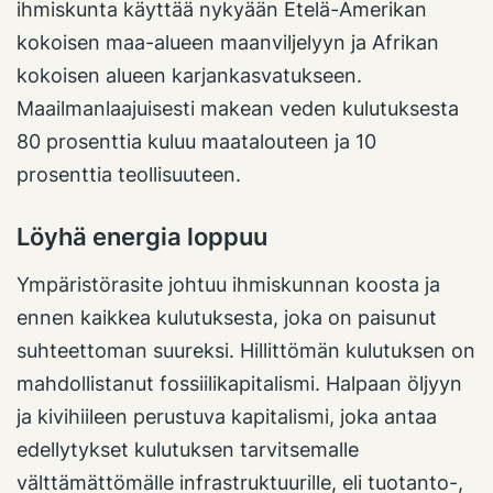
ihmiskunta käyttää nykyään Etelä-Amerikan
kokoisen maa-alueen maanviljelyyn ja Afrikan
kokoisen alueen karjankasvatukseen.
Maailmanlaajuisesti makean veden kulutuksesta
80 prosenttia kuluu maatalouteen ja 10
prosenttia teollisuuteen.
Löyhä energia loppuu
Ympäristörasite johtuu ihmiskunnan koosta ja
ennen kaikkea kulutuksesta, joka on paisunut
suhteettoman suureksi. Hillittömän kulutuksen on
mahdollistanut fossiilikapitalismi. Halpaan öljyyn
ja kivihiileen perustuva kapitalismi, joka antaa
edellytykset kulutuksen tarvitsemalle
välttämättömälle infrastruktuurille, eli tuotanto-,