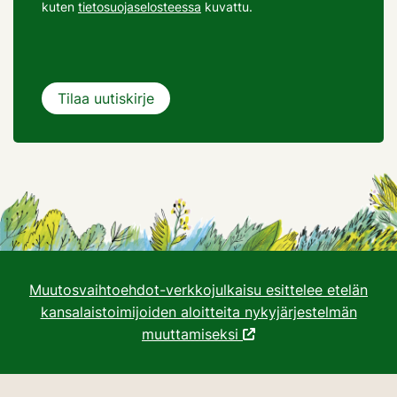
kuten
tietosuojaselosteessa
kuvattu.
Muutosvaihtoehdot-verkkojulkaisu esittelee etelän
kansalaistoimijoiden aloitteita nykyjärjestelmän
muuttamiseksi