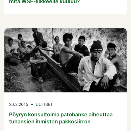
mitä WSF-liikkeelle kuuluu?
20.2.2015
UUTISET
Pöyryn konsultoima patohanke aiheuttaa
tuhansien ihmisten pakkosiirron