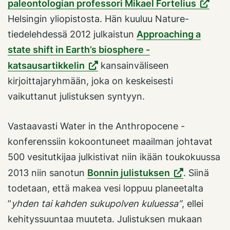
paleontologian professori Mikael Fortelius
Helsingin yliopistosta. Hän kuuluu Nature-
tiedelehdessä 2012 julkaistun
Approaching a
state shift in Earth’s biosphere -
katsausartikkelin
kansainväliseen
kirjoittajaryhmään, joka on keskeisesti
vaikuttanut julistuksen syntyyn.
Vastaavasti Water in the Anthropocene -
konferenssiin kokoontuneet maailman johtavat
500 vesitutkijaa julkistivat niin ikään toukokuussa
2013 niin sanotun
Bonnin julistuksen
. Siinä
todetaan, että makea vesi loppuu planeetalta
”
yhden tai kahden sukupolven kuluessa”
, ellei
kehityssuuntaa muuteta. Julistuksen mukaan