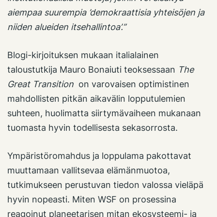
aiempaa suurempia ’demokraattisia yhteisöjen ja
niiden alueiden itsehallintoa’.
”
Blogi-kirjoituksen mukaan italialainen
taloustutkija Mauro Bonaiuti teoksessaan
The
Great Transition
on varovaisen optimistinen
mahdollisten pitkän aikavälin lopputulemien
suhteen, huolimatta siirtymävaiheen mukanaan
tuomasta hyvin todellisesta sekasorrosta.
Ympäristöromahdus ja loppulama pakottavat
muuttamaan vallitsevaa elämänmuotoa,
tutkimukseen perustuvan tiedon valossa vieläpä
hyvin nopeasti. Miten WSF on prosessina
reagoinut planeetarisen mitan ekosysteemi- ja