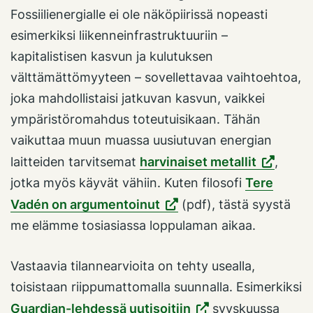
Fossiilienergialle ei ole näköpiirissä nopeasti
esimerkiksi liikenneinfrastruktuuriin –
kapitalistisen kasvun ja kulutuksen
välttämättömyyteen – sovellettavaa vaihtoehtoa,
joka mahdollistaisi jatkuvan kasvun, vaikkei
ympäristöromahdus toteutuisikaan. Tähän
vaikuttaa muun muassa uusiutuvan energian
laitteiden tarvitsemat
harvinaiset metallit
,
jotka myös käyvät vähiin. Kuten filosofi
Tere
Vadén on argumentoinut
(pdf), tästä syystä
me elämme tosiasiassa loppulaman aikaa.
Vastaavia tilannearvioita on tehty usealla,
toisistaan riippumattomalla suunnalla. Esimerkiksi
Guardian-lehdessä uutisoitiin
syyskuussa