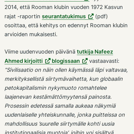
2014, että Rooman klubin vuoden 1972 Kasvun
rajat -raportin
seurantatukimus
(pdf)
osoittaa, että kehitys on edennyt Rooman klubin
arvioiden mukaisesti.
Viime uudenvuoden päivänä
tutkija Nafeez
Ahmed kirjoitti
blogissaan
vastaavasti:
”Sivilisaatio on näin ollen käymässä läpi valtavaa,
merkityksellistä siirtymävaihetta, kun globaalin
petokapitalismin nykymuoto romahtelee
laajenevan kestämättömyytensä painosta.
Prosessin edetessä samalla aukeaa näkymiä
uudenlaiselle yhteiskunnalle, jonka puitteissa on
mahdollisuus ’suurelle siirtymälle kohti uusia
institutionaalisia muotoja’, joihin voi sisältyä