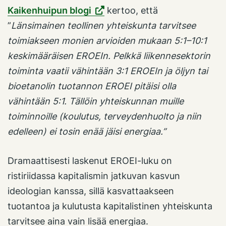
Kaikenhuipun blogi
kertoo, että
”
Länsimainen teollinen yhteiskunta tarvitsee
toimiakseen monien arvioiden mukaan 5:1–10:1
keskimääräisen EROEIn. Pelkkä liikennesektorin
toiminta vaatii vähintään 3:1 EROEIn ja öljyn tai
bioetanolin tuotannon EROEI pitäisi olla
vähintään 5:1. Tällöin yhteiskunnan muille
toiminnoille (koulutus, terveydenhuolto ja niin
edelleen) ei tosin enää jäisi energiaa.”
Dramaattisesti laskenut EROEI-luku on
ristiriidassa kapitalismin jatkuvan kasvun
ideologian kanssa, sillä kasvattaakseen
tuotantoa ja kulutusta kapitalistinen yhteiskunta
tarvitsee aina vain lisää energiaa.