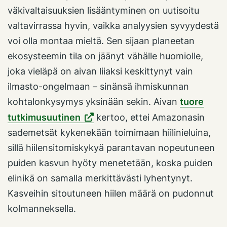
väkivaltaisuuksien lisääntyminen on uutisoitu
valtavirrassa hyvin, vaikka analyysien syvyydestä
voi olla montaa mieltä. Sen sijaan planeetan
ekosysteemin tila on jäänyt vähälle huomiolle,
joka vieläpä on aivan liiaksi keskittynyt vain
ilmasto-ongelmaan – sinänsä ihmiskunnan
kohtalonkysymys yksinään sekin. Aivan
tuore
tutkimusuutinen
kertoo, ettei Amazonasin
sademetsät kykenekään toimimaan hiilinieluina,
sillä hiilensitomiskykyä parantavan nopeutuneen
puiden kasvun hyöty menetetään, koska puiden
elinikä on samalla merkittävästi lyhentynyt.
Kasveihin sitoutuneen hiilen määrä on pudonnut
kolmanneksella.