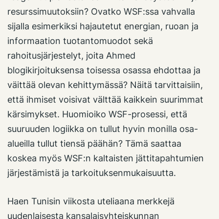
resurssimuutoksiin? Ovatko WSF:ssa vahvalla
sijalla esimerkiksi hajautetut energian, ruoan ja
informaation tuotantomuodot sekä
rahoitusjärjestelyt, joita Ahmed
blogikirjoituksensa toisessa osassa ehdottaa ja
väittää olevan kehittymässä? Näitä tarvittaisiin,
että ihmiset voisivat välttää kaikkein suurimmat
kärsimykset. Huomioiko WSF-prosessi, että
suuruuden logiikka on tullut hyvin monilla osa-
alueilla tullut tiensä päähän? Tämä saattaa
koskea myös WSF:n kaltaisten jättitapahtumien
järjestämistä ja tarkoituksenmukaisuutta.
Haen Tunisin viikosta uteliaana merkkejä
uudenlaisesta kansalaisyhteiskunnan