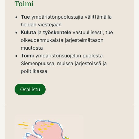
Toimi
Tue
ympäristönpuolustajia välittämällä
heidän viestejään
Kuluta
ja
työskentele
vastuullisesti, tue
oikeudenmukaista järjestelmätason
muutosta
Toimi
ympäristönsuojelun puolesta
Siemenpuussa, muissa järjestöissä ja
politiikassa
Osallistu