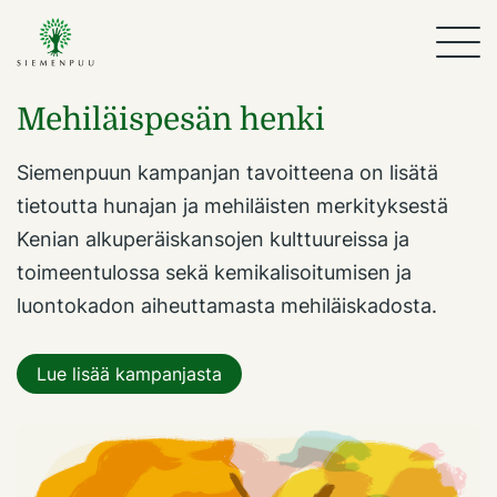
Mehiläispesän henki
Siemenpuun kampanjan tavoitteena on lisätä
tietoutta hunajan ja mehiläisten merkityksestä
Kenian alkuperäiskansojen kulttuureissa ja
toimeentulossa sekä kemikalisoitumisen ja
luontokadon aiheuttamasta mehiläiskadosta.
Lue lisää kampanjasta