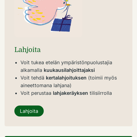
Lahjoita
Voit tukea etelän ympäristönpuolustajia
alkamalla
kuukausilahjoittajaksi
Voit tehdä
kertalahjoituksen
(toimii myös
aineettomana lahjana)
Voit perustaa
lahjakeräyksen
tilisiirrolla
Lahjoita