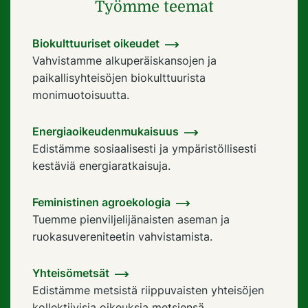
Työmme teemat
Biokulttuuriset oikeudet
Vahvistamme alkuperäiskansojen ja
paikallisyhteisöjen biokulttuurista
monimuotoisuutta.
Energiaoikeudenmukaisuus
Edistämme sosiaalisesti ja ympäristöllisesti
kestäviä energiaratkaisuja.
Feministinen agroekologia
Tuemme pienviljelijänaisten aseman ja
ruokasuvereniteetin vahvistamista.
Yhteisömetsät
Edistämme metsistä riippuvaisten yhteisöjen
kollektiivisia oikeuksia metsiensä