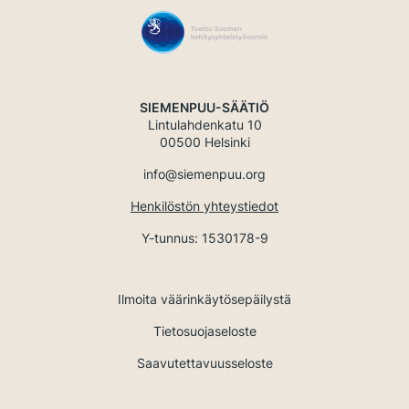
SIEMENPUU-SÄÄTIÖ
Lintulahdenkatu 10
00500 Helsinki
info@siemenpuu.org
Henkilöstön yhteystiedot
Y-tunnus: 1530178-9
Ilmoita väärinkäytösepäilystä
Tietosuojaseloste
Saavutettavuusseloste