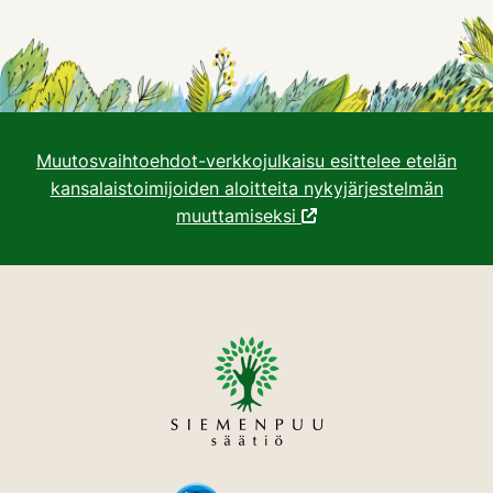
Muutosvaihtoehdot-verkkojulkaisu esittelee etelän
kansalaistoimijoiden aloitteita nykyjärjestelmän
muuttamiseksi