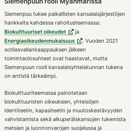
Siemenpuun rooli Myanmarissa
Siemenpuu tukee paikallisten kansalaisjärjestöjen
hankkeita kahdessa rahoitusteemassa:
Biokulttuuriset oikeudet
ja
Energiaoikeudenmukaisuus
. Vuoden 2021
sotilasvallankaappauksen jälkeen
toimintaolosuhteet ovat haastavat, mutta
Siemenpuun rooli kansalaisyhteiskunnan tukena
on entistä tärkeämpi.
Biokulttuuriteemassa painotetaan
biokulttuuristen oikeuksien, yhteisöjen
identiteetin, kapasiteetin ja muutoskestävyyden
vahvistamista sekä alkuperäiskansojen tukemista
metsien ja luonnonvarojen suojelussa ja