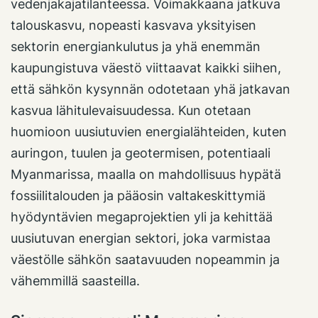
vedenjakajatilanteessa. Voimakkaana jatkuva
talouskasvu, nopeasti kasvava yksityisen
sektorin energiankulutus ja yhä enemmän
kaupungistuva väestö viittaavat kaikki siihen,
että sähkön kysynnän odotetaan yhä jatkavan
kasvua lähitulevaisuudessa. Kun otetaan
huomioon uusiutuvien energialähteiden, kuten
auringon, tuulen ja geotermisen, potentiaali
Myanmarissa, maalla on mahdollisuus hypätä
fossiilitalouden ja pääosin valtakeskittymiä
hyödyntävien megaprojektien yli ja kehittää
uusiutuvan energian sektori, joka varmistaa
väestölle sähkön saatavuuden nopeammin ja
vähemmillä saasteilla.