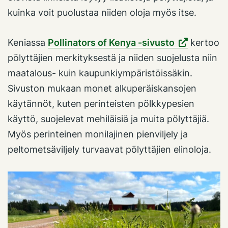
kuinka voit puolustaa niiden oloja myös itse.
Keniassa
Pollinators of Kenya -sivusto
kertoo
pölyttäjien merkityksestä ja niiden suojelusta niin
maatalous- kuin kaupunkiympäristöissäkin.
Sivuston mukaan monet alkuperäiskansojen
käytännöt, kuten perinteisten pölkkypesien
käyttö, suojelevat mehiläisiä ja muita pölyttäjiä.
Myös perinteinen monilajinen pienviljely ja
peltometsäviljely turvaavat pölyttäjien elinoloja.