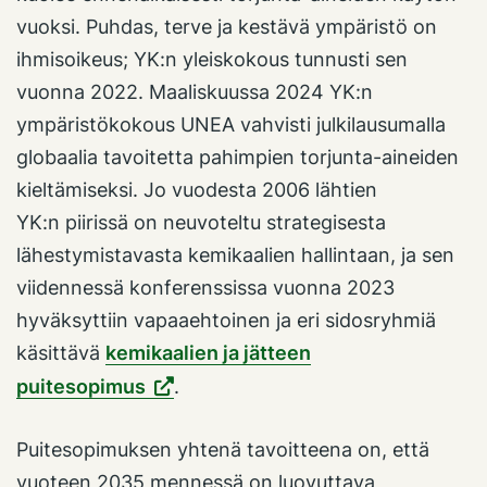
vuoksi. Puhdas, terve ja kestävä ympäristö on
ihmisoikeus; YK:n yleiskokous tunnusti sen
vuonna 2022. Maaliskuussa 2024 YK:n
ympäristökokous UNEA vahvisti julkilausumalla
globaalia tavoitetta pahimpien torjunta-aineiden
kieltämiseksi. Jo vuodesta 2006 lähtien
YK:n piirissä on neuvoteltu strategisesta
lähestymistavasta kemikaalien hallintaan, ja sen
viidennessä konferenssissa vuonna 2023
hyväksyttiin vapaaehtoinen ja eri sidosryhmiä
käsittävä
kemikaalien ja jätteen
puitesopimus
.
Puitesopimuksen yhtenä tavoitteena on, että
vuoteen 2035 mennessä on luovuttava