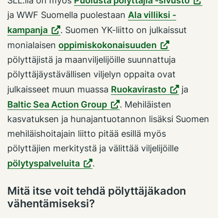
SLL:llä on myös
Puolusta pölyttäjiä -sivusto
ja WWF Suomella puolestaan
Ala villiksi -
kampanja
. Suomen YK-liitto on julkaissut
monialaisen
oppimiskokonaisuuden
pölyttäjistä ja maanviljelijöille suunnattuja
pölyttäjäystävällisen viljelyn oppaita ovat
julkaisseet muun muassa
Ruokavirasto
ja
Baltic Sea Action Group
. Mehiläisten
kasvatuksen ja hunajantuotannon lisäksi Suomen
mehiläishoitajain liitto pitää esillä myös
pölyttäjien merkitystä ja välittää viljelijöille
pölytyspalveluita
.
Mitä itse voit tehdä pölyttäjäkadon
vähentämiseksi?