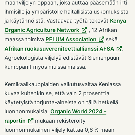
maanviljelyn oppaan, joka auttaa pääsemään irti
ihmisille ja ympäristölle haitallisista uskomuksista
ja käytännöistä. Vastaavaa työtä tekevät
Kenya
Organic Agriculture Network
, 12 Afrikan
maassa toimiva
PELUM Association
sekä
Afrikan ruokasuvereniteettiallianssi AFSA
.
Agroekologista viljelyä edistävät Siemenpuun
kumppanit myös muissa maissa.
Kemikaalikauppiaiden vaikutusvaltaa Keniassa
kuvaa kuitenkin se, että vain 2 prosenttia
käytetyistä torjunta-aineista on tällä hetkellä
luonnonmukaisia.
Organic World 2024 –
raportin
mukaan rekisteröity
luonnonmukainen viljely kattaa 0,6 % maan