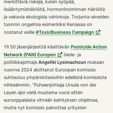
merkittäviä riskejä, kuten syöpää,
lisääntymishäiriöitä, hormonitoiminnan häiriöitä
ja vakavia ekologisia vahinkoja. Torjunta-aineiden
tuonnin ongelmia esimerkiksi Keniassa on
nostanut esille
#ToxicBusiness Campaign
.
Yli 50 jäsenjärjestöä käsittävän
Pesticide Action
Network (PAN) Europen
tiede- ja
politiikkajohtaja
Angeliki Lysimachoun
mukaan
vuonna 2024 aloittanut Euroopan komissio
suhtautuu ympäristöasioihin edellistä komissiota
nihkeämmin. “Puheenjohtaja Ursula von der
Leyen ajoi vielä muutama vuosi sitten
eurooppalaista vihreän kehityksen ohjelmaa,
mutta nyt komissio painottaa yritysten