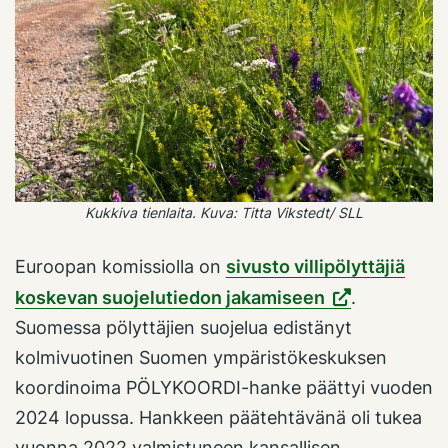
Kukkiva tienlaita. Kuva: Titta Vikstedt/ SLL
Euroopan komissiolla on
sivusto villipölyttäjiä
koskevan suojelutiedon jakamiseen
.
Suomessa pölyttäjien suojelua edistänyt
kolmivuotinen Suomen ympäristökeskuksen
koordinoima PÖLYKOORDI-hanke päättyi vuoden
2024 lopussa. Hankkeen päätehtävänä oli tukea
vuonna 2022 valmistuneen kansallisen