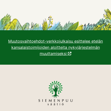
Muutosvaihtoehdot-verkkojulkaisu esittelee etelän
kansalaistoimijoiden aloitteita nykyjärjestelmän
muuttamiseksi