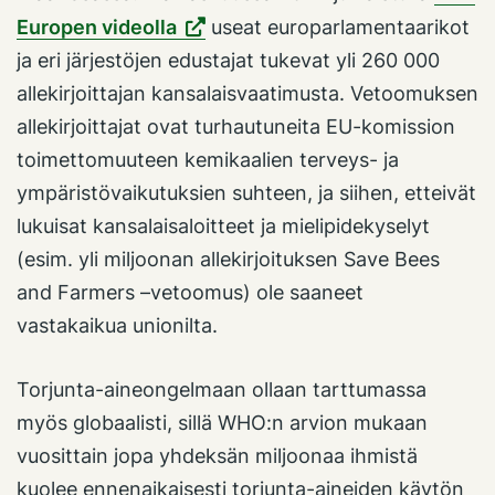
Europen videolla
useat europarlamentaarikot
ja eri järjestöjen edustajat tukevat yli 260 000
allekirjoittajan kansalaisvaatimusta. Vetoomuksen
allekirjoittajat ovat turhautuneita EU-komission
toimettomuuteen kemikaalien terveys- ja
ympäristövaikutuksien suhteen, ja siihen, etteivät
lukuisat kansalaisaloitteet ja mielipidekyselyt
(esim. yli miljoonan allekirjoituksen Save Bees
and Farmers –vetoomus) ole saaneet
vastakaikua unionilta.
Torjunta-aineongelmaan ollaan tarttumassa
myös globaalisti, sillä WHO:n arvion mukaan
vuosittain jopa yhdeksän miljoonaa ihmistä
kuolee ennenaikaisesti torjunta-aineiden käytön