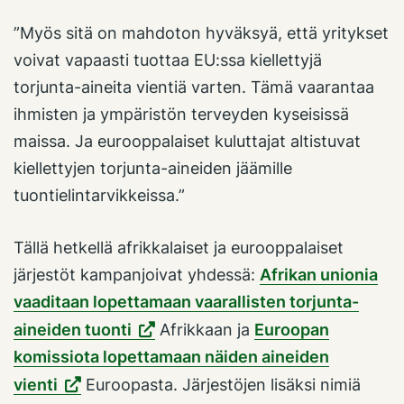
”Myös sitä on mahdoton hyväksyä, että yritykset
voivat vapaasti tuottaa EU:ssa kiellettyjä
torjunta-aineita vientiä varten. Tämä vaarantaa
ihmisten ja ympäristön terveyden kyseisissä
maissa. Ja eurooppalaiset kuluttajat altistuvat
kiellettyjen torjunta-aineiden jäämille
tuontielintarvikkeissa.”
Tällä hetkellä afrikkalaiset ja eurooppalaiset
järjestöt kampanjoivat yhdessä:
Afrikan unionia
vaaditaan lopettamaan vaarallisten torjunta-
aineiden tuonti
Afrikkaan ja
Euroopan
komissiota lopettamaan näiden aineiden
vienti
Euroopasta. Järjestöjen lisäksi nimiä