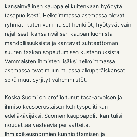
kansainvälinen kauppa ei kuitenkaan hyödytä
tasapuolisesti. Heikoimmassa asemassa olevat
ryhmät, kuten vammaiset henkilöt, hyötyvät vain
rajallisesti kansainvälisen kaupan luomista
mahdollisuuksista ja kantavat suhteettoman
suuren taakan sopeutumisen kustannuksista.
Vammaisten ihmisten lisäksi heikoimmassa
asemassa ovat muun muassa alkuperäiskansat
sekä muut syrjityt vähemmistöt.
Koska Suomi on profiloitunut tasa-arvoisen ja
ihmisoikeusperustaisen kehityspolitiikan
edelläkävijäksi, Suomen kauppapolitiikan tulisi
noudattaa vastaavia periaatteita.
Ihmisoikeusnormien kunnioittamisen ja