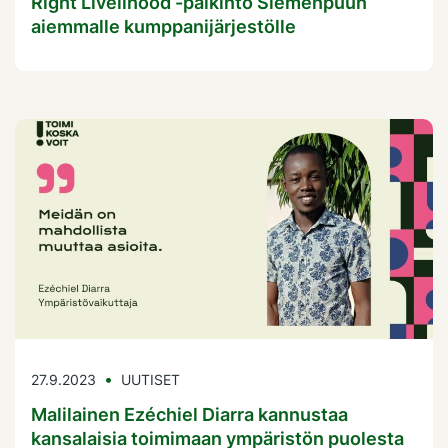
Right Livelihood -palkinto Siemenpuun
aiemmalle kumppanijärjestölle
27.9.2023
UUTISET
Malilainen Ezéchiel Diarra kannustaa
kansalaisia toimimaan ympäristön puolesta