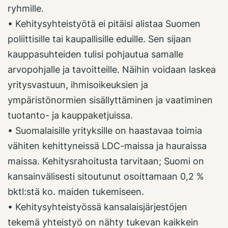
ryhmille.
• Kehitysyhteistyötä ei pitäisi alistaa Suomen
poliittisille tai kaupallisille eduille. Sen sijaan
kauppasuhteiden tulisi pohjautua samalle
arvopohjalle ja tavoitteille. Näihin voidaan laskea
yritysvastuun, ihmisoikeuksien ja
ympäristönormien sisällyttäminen ja vaatiminen
tuotanto- ja kauppaketjuissa.
• Suomalaisille yrityksille on haastavaa toimia
vähiten kehittyneissä LDC-maissa ja hauraissa
maissa. Kehitysrahoitusta tarvitaan; Suomi on
kansainvälisesti sitoutunut osoittamaan 0,2 %
bktl:stä ko. maiden tukemiseen.
• Kehitysyhteistyössä kansalaisjärjestöjen
tekemä yhteistyö on nähty tukevan kaikkein