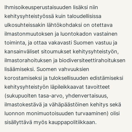
Ihmisoikeusperustaisuuden lisäksi niin
kehitysyhteistyössä kuin taloudellisissa
ulkosuhteissakin lähtökohdaksi on otettava
ilmastonmuutoksen ja luontokadon vastainen
toiminta, ja ottaa vakavasti Suomen vastuu ja
kansainväliset sitoumukset kehitysyhteistyön,
ilmastorahoituksen ja biodiversiteettirahoituksen
lisäämiseksi. Suomen vahvuuksien
korostamiseksi ja tuloksellisuuden edistämiseksi
kehitysyhteistyön läpileikkaavat tavoitteet
(sukupuolten tasa-arvo, yhdenvertaisuus,
ilmastokestävä ja vähäpäästöinen kehitys sekä
luonnon monimuotoisuuden turvaaminen) olisi
sisällyttävä myös kauppapolitiikkaan.