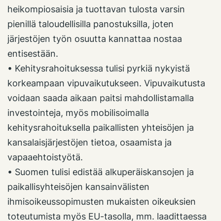
heikompiosaisia ja tuottavan tulosta varsin
pienillä taloudellisilla panostuksilla, joten
järjestöjen työn osuutta kannattaa nostaa
entisestään.
• Kehitysrahoituksessa tulisi pyrkiä nykyistä
korkeampaan vipuvaikutukseen. Vipuvaikutusta
voidaan saada aikaan paitsi mahdollistamalla
investointeja, myös mobilisoimalla
kehitysrahoituksella paikallisten yhteisöjen ja
kansalaisjärjestöjen tietoa, osaamista ja
vapaaehtoistyötä.
• Suomen tulisi edistää alkuperäiskansojen ja
paikallisyhteisöjen kansainvälisten
ihmisoikeussopimusten mukaisten oikeuksien
toteutumista myös EU-tasolla, mm. laadittaessa