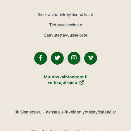
Ilmoita väärinkäytösepäilystä
Tietosuojaseloste
Saavutettavuusseloste
Facebook
Twitter
Instagram
Vimeo
Muutosvaihtoehdot.fi
verkkojulkaisu
© Siemenpuu – kansalaisliikkeiden yhteistyösäätiö sr