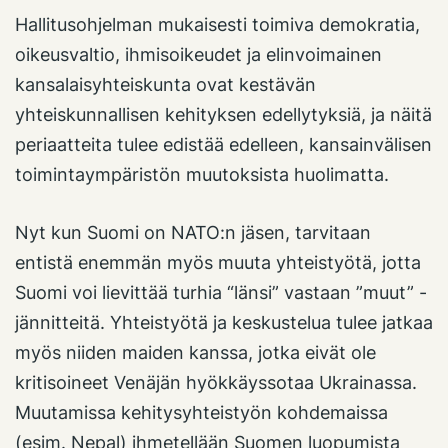
Hallitusohjelman mukaisesti toimiva demokratia,
oikeusvaltio, ihmisoikeudet ja elinvoimainen
kansalaisyhteiskunta ovat kestävän
yhteiskunnallisen kehityksen edellytyksiä, ja näitä
periaatteita tulee edistää edelleen, kansainvälisen
toimintaympäristön muutoksista huolimatta.
Nyt kun Suomi on NATO:n jäsen, tarvitaan
entistä enemmän myös muuta yhteistyötä, jotta
Suomi voi lievittää turhia “länsi” vastaan ”muut” -
jännitteitä. Yhteistyötä ja keskustelua tulee jatkaa
myös niiden maiden kanssa, jotka eivät ole
kritisoineet Venäjän hyökkäyssotaa Ukrainassa.
Muutamissa kehitysyhteistyön kohdemaissa
(esim. Nepal) ihmetellään Suomen luopumista