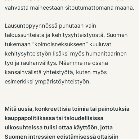
vahvasta maineestaan sitoutumattomana maana.
Lausuntopyynnössä puhutaan vain
taloussuhteista ja kehitysyhteistyöstä. Suomen
tukemaan “kolmoisneksukseen” kuuluvat
kehitysyhteistyön lisäksi myös humanitaarinen
työ ja rauhanvälitys. Näemme ne osana
kansainvälistä yhteistyötä, kuten myös
esimerkiksi ympäristöyhteistyön.
Mitä uusia, konkreettisia toimia tai painotuksia
kauppapolitiikassa tai taloudellisissa
ulkosuhteissa tulisi ottaa käyttöön, jotta
Suomen intressien edistämisessä oltaisiin