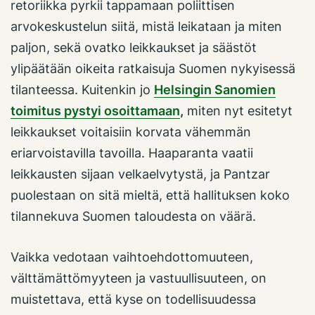
retoriikka pyrkii tappamaan poliittisen
arvokeskustelun siitä, mistä leikataan ja miten
paljon, sekä ovatko leikkaukset ja säästöt
ylipäätään oikeita ratkaisuja Suomen nykyisessä
tilanteessa. Kuitenkin jo
Helsingin Sanomien
toimitus pystyi osoittamaan
,
miten nyt esitetyt
leikkaukset voitaisiin korvata vähemmän
eriarvoistavilla tavoilla. Haaparanta vaatii
leikkausten sijaan velkaelvytystä, ja Pantzar
puolestaan on sitä mieltä, että hallituksen koko
tilannekuva Suomen taloudesta on väärä.
Vaikka vedotaan vaihtoehdottomuuteen,
välttämättömyyteen ja vastuullisuuteen, on
muistettava, että kyse on todellisuudessa