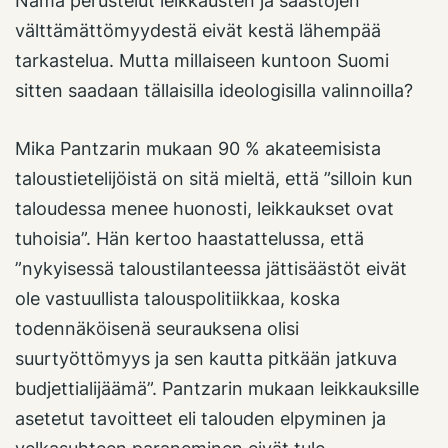
Nämä perustelut leikkausten ja säästöjen
välttämättömyydestä eivät kestä lähempää
tarkastelua. Mutta millaiseen kuntoon Suomi
sitten saadaan tällaisilla ideologisilla valinnoilla?
Mika Pantzarin mukaan 90 % akateemisista
taloustietelijöistä on sitä mieltä, että ”silloin kun
taloudessa menee huonosti, leikkaukset ovat
tuhoisia”. Hän kertoo haastattelussa, että
”nykyisessä taloustilanteessa jättisäästöt eivät
ole vastuullista talouspolitiikkaa, koska
todennäköisenä seurauksena olisi
suurtyöttömyys ja sen kautta pitkään jatkuva
budjettialijäämä”. Pantzarin mukaan leikkauksille
asetetut tavoitteet eli talouden elpyminen ja