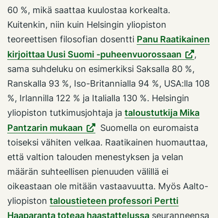
60 %, mikä saattaa kuulostaa korkealta.
Kuitenkin, niin kuin Helsingin yliopiston
teoreettisen filosofian dosentti
Panu Raatikainen
kirjoittaa Uusi Suomi -puheenvuorossaan
,
sama suhdeluku on esimerkiksi Saksalla 80 %,
Ranskalla 93 %, Iso-Britannialla 94 %, USA:lla 108
%, Irlannilla 122 % ja Italialla 130 %. Helsingin
yliopiston tutkimusjohtaja ja
taloustutkija Mika
Pantzarin mukaan
Suomella on euromaista
toiseksi vähiten velkaa. Raatikainen huomauttaa,
että valtion talouden menestyksen ja velan
määrän suhteellisen pienuuden välillä ei
oikeastaan ole mitään vastaavuutta. Myös Aalto-
yliopiston
taloustieteen professori Pertti
Haaparanta toteaa haastattelussa
seuranneensa