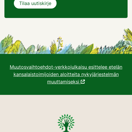
Muutosvaihtoehdot-verkkojulkaisu esittelee etelän
kansalaistoimijoiden aloitteita nykyjärjestelmän
muuttamiseksi