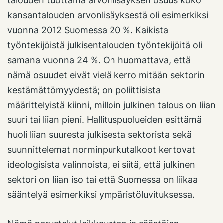
talouden tuottama arvonlisäyksen osuus koko
kansantalouden arvonlisäyksestä oli esimerkiksi
vuonna 2012 Suomessa 20 %. Kaikista
työntekijöistä julkisentalouden työntekijöitä oli
samana vuonna 24 %. On huomattava, että
nämä osuudet eivät vielä kerro mitään sektorin
kestämättömyydestä; on poliittisista
määrittelyistä kiinni, milloin julkinen talous on liian
suuri tai liian pieni. Hallituspuolueiden esittämä
huoli liian suuresta julkisesta sektorista sekä
suunnittelemat norminpurkutalkoot kertovat
ideologisista valinnoista, ei siitä, että julkinen
sektori on liian iso tai että Suomessa on liikaa
sääntelyä esimerkiksi ympäristöluvituksessa.