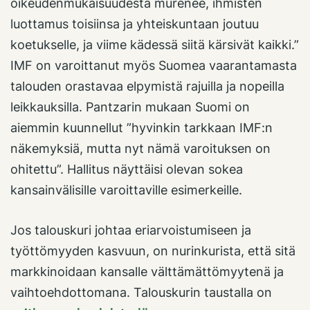
oikeudenmukaisuudesta murenee, ihmisten
luottamus toisiinsa ja yhteiskuntaan joutuu
koetukselle, ja viime kädessä siitä kärsivät kaikki.”
IMF on varoittanut myös Suomea vaarantamasta
talouden orastavaa elpymistä rajuilla ja nopeilla
leikkauksilla. Pantzarin mukaan Suomi on
aiemmin kuunnellut ”hyvinkin tarkkaan IMF:n
näkemyksiä, mutta nyt nämä varoituksen on
ohitettu”. Hallitus näyttäisi olevan sokea
kansainvälisille varoittaville esimerkeille.
Jos talouskuri johtaa eriarvoistumiseen ja
työttömyyden kasvuun, on nurinkurista, että sitä
markkinoidaan kansalle välttämättömyytenä ja
vaihtoehdottomana. Talouskurin taustalla on