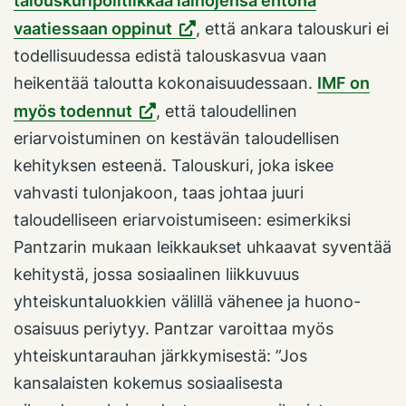
talouskuripolitiikkaa lainojensa ehtona
vaatiessaan oppinut
, että ankara talouskuri ei
todellisuudessa edistä talouskasvua vaan
heikentää taloutta kokonaisuudessaan.
IMF on
myös todennut
, että taloudellinen
eriarvoistuminen on kestävän taloudellisen
kehityksen esteenä. Talouskuri, joka iskee
vahvasti tulonjakoon, taas johtaa juuri
taloudelliseen eriarvoistumiseen: esimerkiksi
Pantzarin mukaan leikkaukset uhkaavat syventää
kehitystä, jossa sosiaalinen liikkuvuus
yhteiskuntaluokkien välillä vähenee ja huono-
osaisuus periytyy. Pantzar varoittaa myös
yhteiskuntarauhan järkkymisestä: ”Jos
kansalaisten kokemus sosiaalisesta