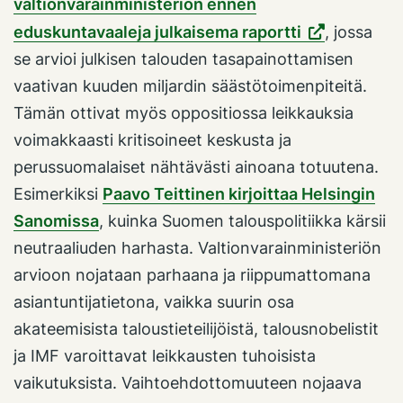
valtionvarainministeriön ennen
eduskuntavaaleja julkaisema raportti
, jossa
se arvioi julkisen talouden tasapainottamisen
vaativan kuuden miljardin säästötoimenpiteitä.
Tämän ottivat myös oppositiossa leikkauksia
voimakkaasti kritisoineet keskusta ja
perussuomalaiset nähtävästi ainoana totuutena.
Esimerkiksi
Paavo Teittinen kirjoittaa Helsingin
Sanomissa
, kuinka Suomen talouspolitiikka kärsii
neutraaliuden harhasta. Valtionvarainministeriön
arvioon nojataan parhaana ja riippumattomana
asiantuntijatietona, vaikka suurin osa
akateemisista taloustieteilijöistä, talousnobelistit
ja IMF varoittavat leikkausten tuhoisista
vaikutuksista. Vaihtoehdottomuuteen nojaava