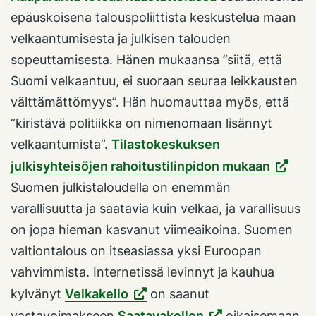
epäuskoisena talouspoliittista keskustelua maan
velkaantumisesta ja julkisen talouden
sopeuttamisesta. Hänen mukaansa ”siitä, että
Suomi velkaantuu, ei suoraan seuraa leikkausten
välttämättömyys”. Hän huomauttaa myös, että
”kiristävä politiikka on nimenomaan lisännyt
velkaantumista”.
Tilastokeskuksen
julkisyhteisöjen rahoitustilinpidon mukaan
Suomen julkistaloudella on enemmän
varallisuutta ja saatavia kuin velkaa, ja varallisuus
on jopa hieman kasvanut viimeaikoina. Suomen
valtiontalous on itseasiassa yksi Euroopan
vahvimmista. Internetissä levinnyt ja kauhua
kylvänyt
Velkakello
on saanut
vastavoimakseen
Saatavakellon
oikaisemaan