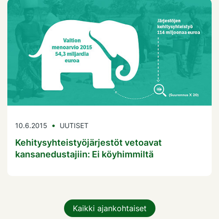
10.6.2015
UUTISET
Kehitysyhteistyöjärjestöt vetoavat
kansanedustajiin: Ei köyhimmiltä
Kaikki ajankohtaiset