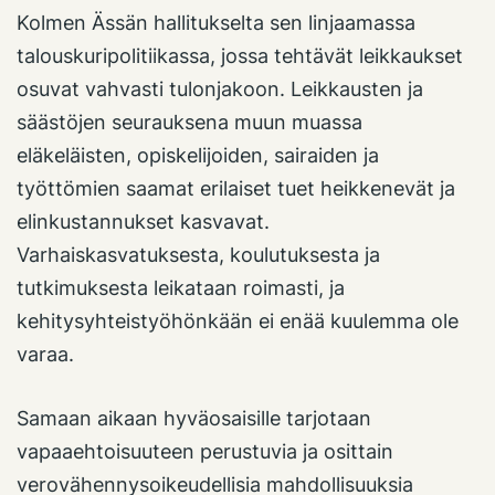
Kolmen Ässän hallitukselta sen linjaamassa
talouskuripolitiikassa, jossa tehtävät leikkaukset
osuvat vahvasti tulonjakoon. Leikkausten ja
säästöjen seurauksena muun muassa
eläkeläisten, opiskelijoiden, sairaiden ja
työttömien saamat erilaiset tuet heikkenevät ja
elinkustannukset kasvavat.
Varhaiskasvatuksesta, koulutuksesta ja
tutkimuksesta leikataan roimasti, ja
kehitysyhteistyöhönkään ei enää kuulemma ole
varaa.
Samaan aikaan hyväosaisille tarjotaan
vapaaehtoisuuteen perustuvia ja osittain
verovähennysoikeudellisia mahdollisuuksia