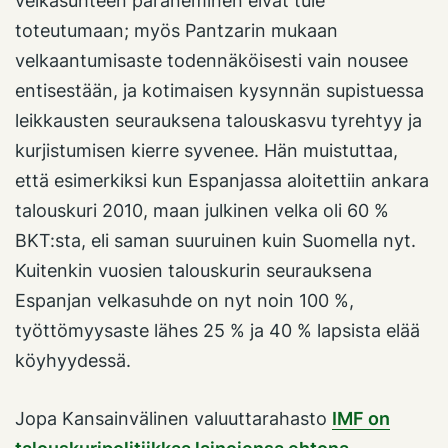
velkasuhteen paraneminen eivät tule
toteutumaan; myös Pantzarin mukaan
velkaantumisaste todennäköisesti vain nousee
entisestään, ja kotimaisen kysynnän supistuessa
leikkausten seurauksena talouskasvu tyrehtyy ja
kurjistumisen kierre syvenee. Hän muistuttaa,
että esimerkiksi kun Espanjassa aloitettiin ankara
talouskuri 2010, maan julkinen velka oli 60 %
BKT:sta, eli saman suuruinen kuin Suomella nyt.
Kuitenkin vuosien talouskurin seurauksena
Espanjan velkasuhde on nyt noin 100 %,
työttömyysaste lähes 25 % ja 40 % lapsista elää
köyhyydessä.
Jopa Kansainvälinen valuuttarahasto
IMF on