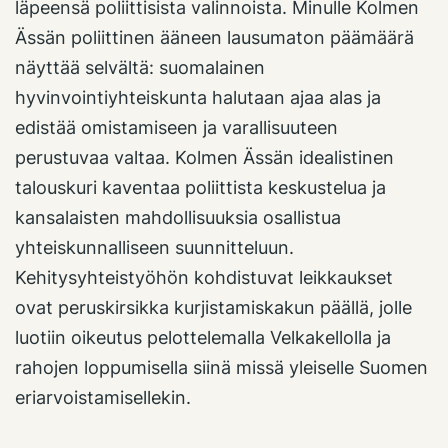
läpeensä poliittisista valinnoista. Minulle Kolmen
Ässän poliittinen ääneen lausumaton päämäärä
näyttää selvältä: suomalainen
hyvinvointiyhteiskunta halutaan ajaa alas ja
edistää omistamiseen ja varallisuuteen
perustuvaa valtaa. Kolmen Ässän idealistinen
talouskuri kaventaa poliittista keskustelua ja
kansalaisten mahdollisuuksia osallistua
yhteiskunnalliseen suunnitteluun.
Kehitysyhteistyöhön kohdistuvat leikkaukset
ovat peruskirsikka kurjistamiskakun päällä, jolle
luotiin oikeutus pelottelemalla Velkakellolla ja
rahojen loppumisella siinä missä yleiselle Suomen
eriarvoistamisellekin.