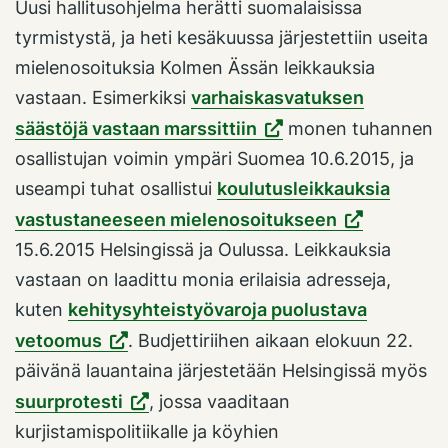
Uusi hallitusohjelma herätti suomalaisissa
tyrmistystä, ja heti kesäkuussa järjestettiin useita
mielenosoituksia Kolmen Ässän leikkauksia
vastaan. Esimerkiksi
varhaiskasvatuksen
säästöjä vastaan marssittiin
monen tuhannen
osallistujan voimin ympäri Suomea 10.6.2015, ja
useampi tuhat osallistui
koulutusleikkauksia
vastustaneeseen mielenosoitukseen
15.6.2015 Helsingissä ja Oulussa. Leikkauksia
vastaan on laadittu monia erilaisia adresseja,
kuten
kehitysyhteistyövaroja puolustava
vetoomus
. Budjettiriihen aikaan elokuun 22.
päivänä lauantaina järjestetään Helsingissä myös
suurprotesti
, jossa vaaditaan
kurjistamispolitiikalle ja köyhien