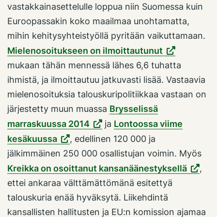
vastakkainasettelulle loppua niin Suomessa kuin
Euroopassakin koko maailmaa unohtamatta,
mihin kehitysyhteistyöllä pyritään vaikuttamaan.
Mielenosoitukseen on ilmoittautunut
mukaan tähän mennessä lähes 6,6 tuhatta
ihmistä, ja ilmoittautuu jatkuvasti lisää. Vastaavia
mielenosoituksia talouskuripolitiikkaa vastaan on
järjestetty muun muassa
Brysselissä
marraskuussa 2014
ja
Lontoossa viime
kesäkuussa
, edellinen 120 000 ja
jälkimmäinen 250 000 osallistujan voimin. Myös
Kreikka on osoittanut kansanäänestyksellä
,
ettei ankaraa välttämättömänä esitettyä
talouskuria enää hyväksytä. Liikehdintä
kansallisten hallitusten ja EU:n komission ajamaa