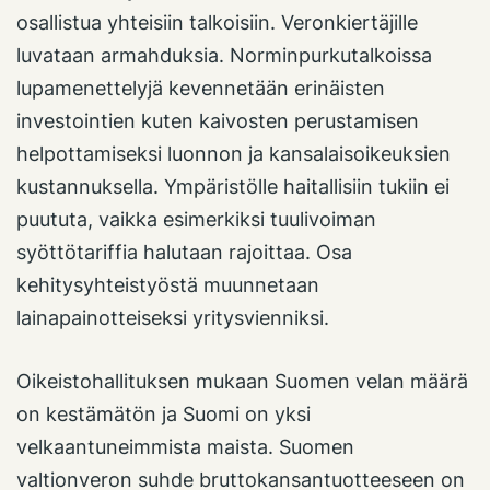
osallistua yhteisiin talkoisiin. Veronkiertäjille
luvataan armahduksia. Norminpurkutalkoissa
lupamenettelyjä kevennetään erinäisten
investointien kuten kaivosten perustamisen
helpottamiseksi luonnon ja kansalaisoikeuksien
kustannuksella. Ympäristölle haitallisiin tukiin ei
puututa, vaikka esimerkiksi tuulivoiman
syöttötariffia halutaan rajoittaa. Osa
kehitysyhteistyöstä muunnetaan
lainapainotteiseksi yritysvienniksi.
Oikeistohallituksen mukaan Suomen velan määrä
on kestämätön ja Suomi on yksi
velkaantuneimmista maista. Suomen
valtionveron suhde bruttokansantuotteeseen on