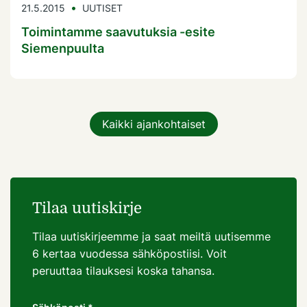
21.5.2015
UUTISET
Toimintamme saavutuksia -esite
Siemenpuulta
Kaikki ajankohtaiset
Tilaa uutiskirje
Tilaa uutiskirjeemme ja saat meiltä uutisemme
6 kertaa vuodessa sähköpostiisi. Voit
peruuttaa tilauksesi koska tahansa.