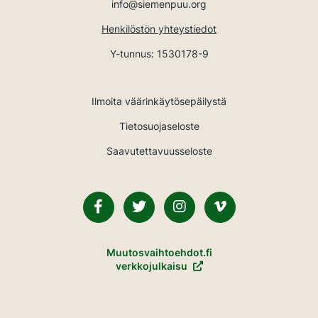
info@siemenpuu.org
Henkilöstön yhteystiedot
Y-tunnus: 1530178-9
Ilmoita väärinkäytösepäilystä
Tietosuojaseloste
Saavutettavuusseloste
Facebook
Twitter
Instagram
Vimeo
Muutosvaihtoehdot.fi
verkkojulkaisu