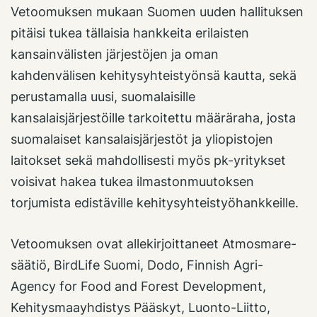
Vetoomuksen mukaan Suomen uuden hallituksen
pitäisi tukea tällaisia hankkeita erilaisten
kansainvälisten järjestöjen ja oman
kahdenvälisen kehitysyhteistyönsä kautta, sekä
perustamalla uusi, suomalaisille
kansalaisjärjestöille tarkoitettu määräraha, josta
suomalaiset kansalaisjärjestöt ja yliopistojen
laitokset sekä mahdollisesti myös pk-yritykset
voisivat hakea tukea ilmastonmuutoksen
torjumista edistäville kehitysyhteistyöhankkeille.
Vetoomuksen ovat allekirjoittaneet Atmosmare-
säätiö, BirdLife Suomi, Dodo, Finnish Agri-
Agency for Food and Forest Development,
Kehitysmaayhdistys Pääskyt, Luonto-Liitto,