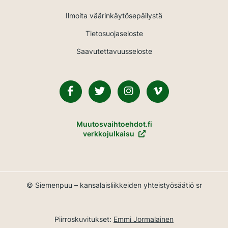
Ilmoita väärinkäytösepäilystä
Tietosuojaseloste
Saavutettavuusseloste
Facebook
Twitter
Instagram
Vimeo
Muutosvaihtoehdot.fi
verkkojulkaisu
© Siemenpuu – kansalaisliikkeiden yhteistyösäätiö sr
Piirroskuvitukset:
Emmi Jormalainen