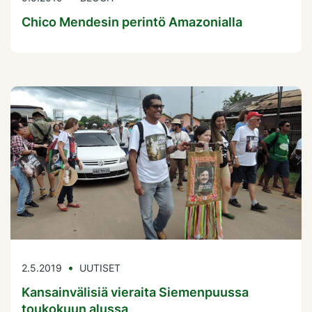
Chico Mendesin perintö Amazonialla
2.5.2019
UUTISET
Kansainvälisiä vieraita Siemenpuussa
toukokuun alussa