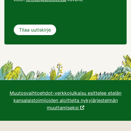
Muutosvaihtoehdot-verkkojulkaisu esittelee etelän
kansalaistoimijoiden aloitteita nykyjärjestelmän
muuttamiseksi