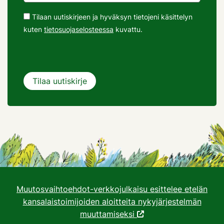
Tilaan uutiskirjeen ja hyväksyn tietojeni käsittelyn
kuten
tietosuojaselosteessa
kuvattu.
Muutosvaihtoehdot-verkkojulkaisu esittelee etelän
kansalaistoimijoiden aloitteita nykyjärjestelmän
muuttamiseksi