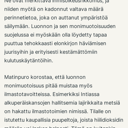
Ne ovat merkittävä ihmisoikeusrikkomus, ja
niiden myötä on kadonnut valtava määrä
perinnetietoa, joka on auttanut ympäristöä
säilymään. Luonnon ja sen monimuotoisuuden
suojelussa ei myöskään olla löydetty tapaa
puuttua tehokkaasti elonkirjon häviämisen
juurisyihin ja erityisesti kestämättömiin
kulutuskäytäntöihin.
Matinpuro korostaa, että luonnon
monimuotoisuus pitää muistaa myös
ilmastotavoitteissa. Esimerkiksi Intiassa
alkuperäiskansojen hallitsemia lajirikkaita metsiä
on hakattu ilmastotoimien nimissä. Tilalle on
istutettu kaupallisia puupeltoja, joista hiilidioksidin