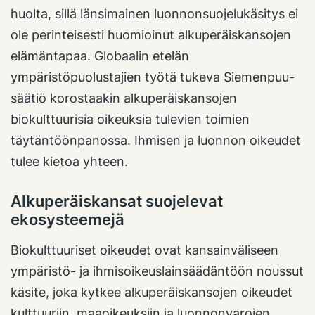
huolta, sillä länsimainen luonnonsuojelukäsitys ei
ole perinteisesti huomioinut alkuperäiskansojen
elämäntapaa. Globaalin etelän
ympäristöpuolustajien työtä tukeva Siemenpuu-
säätiö korostaakin alkuperäiskansojen
biokulttuurisia oikeuksia tulevien toimien
täytäntöönpanossa. Ihmisen ja luonnon oikeudet
tulee kietoa yhteen.
Alkuperäiskansat suojelevat
ekosysteemejä
Biokulttuuriset oikeudet ovat kansainväliseen
ympäristö- ja ihmisoikeuslainsäädäntöön noussut
käsite, joka kytkee alkuperäiskansojen oikeudet
kulttuuriin, maaoikeuksiin ja luonnonvarojen