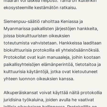
määrän voi laskea helposti. Tämä on kuitenkin
ekosysteemille kestämätön ratkaisu.
Siemenpuu-säätiö rahoittaa Keniassa ja
Myanmarissa paikallisten järjestöjen hankkeita,
joissa biokulttuuristen oikeuksien
toteutumista vahvistetaan. Hankkeissa laaditaan
biokulttuurisia protokollia eli yhteisösäännöksiä.
Protokollat ovat kuin manuaaleja, joihin kootaan
paikallisyhteisöjen elämänperintöä, tietotaitoa ja
kulttuurisia käytäntöjä, jotka ovat kietoutuneet
yhteen luonnon oikeuksien kanssa.
Alkuperäiskansat voivat käyttää näitä protokollia
juridisina työkaluina, joiden avulla he vaativat
laillisia oikeuksiaan hallinnossa. Protokollilla on