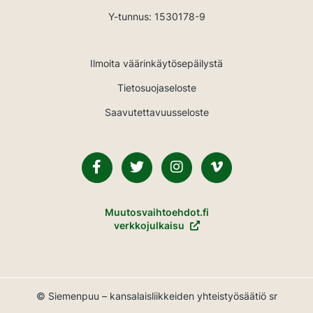
Y-tunnus: 1530178-9
Ilmoita väärinkäytösepäilystä
Tietosuojaseloste
Saavutettavuusseloste
Facebook
Twitter
Instagram
Vimeo
Muutosvaihtoehdot.fi
verkkojulkaisu
© Siemenpuu – kansalaisliikkeiden yhteistyösäätiö sr