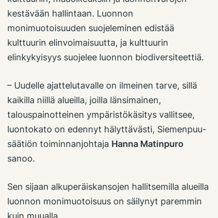
kestävään hallintaan. Luonnon
monimuotoisuuden suojeleminen edistää
kulttuurin elinvoimaisuutta, ja kulttuurin
elinkykyisyys suojelee luonnon biodiversiteettiä.
– Uudelle ajattelutavalle on ilmeinen tarve, sillä
kaikilla niillä alueilla, joilla länsimainen,
talouspainotteinen ympäristökäsitys vallitsee,
luontokato on edennyt hälyttävästi, Siemenpuu-
säätiön toiminnanjohtaja
Hanna Matinpuro
sanoo.
Sen sijaan alkuperäiskansojen hallitsemilla alueilla
luonnon monimuotoisuus on säilynyt paremmin
kuin muualla.