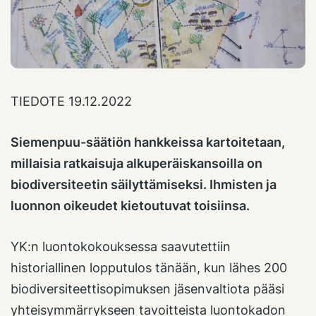
TIEDOTE 19.12.2022
Siemenpuu-säätiön hankkeissa kartoitetaan,
millaisia ratkaisuja alkuperäiskansoilla on
biodiversiteetin säilyttämiseksi. Ihmisten ja
luonnon oikeudet kietoutuvat toisiinsa.
YK:n luontokokouksessa saavutettiin
historiallinen lopputulos tänään, kun lähes 200
biodiversiteettisopimuksen jäsenvaltiota pääsi
yhteisymmärrykseen tavoitteista luontokadon