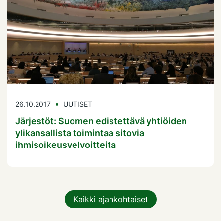
26.10.2017
UUTISET
Järjestöt: Suomen edistettävä yhtiöiden
ylikansallista toimintaa sitovia
ihmisoikeusvelvoitteita
Kaikki ajankohtaiset