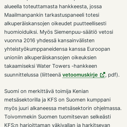
alueella toteuttamasta hankkeesta, jossa
Maailmanpankin tarkastuspaneeli totesi
alkuperäiskansojen oikeudet puutteellisesti
huomioiduiksi. Myös Siemenpuu-säätiö vetosi
vuonna 2016 yhdessä kansainvälisten
yhteistyökumppaneidensa kanssa Euroopan
unioniin alkuperäiskansojen oikeuksien
takaamiseksi Water Towers -hankkeen
suunnittelussa (liitteenä
vetoomuskirje
, pdf).
Suomi on merkittävä toimija Kenian
metsäsektorilla ja KFS on Suomen kumppani
myös juuri alkaneessa metsäsektorin ohjelmassa.
Toivommekin Suomen tuomitsevan selkeästi
KFS:n harjoittaman väkivallan ja harkitsevan