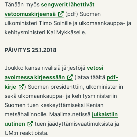
Tänään myös
sengwerit lähettivät
vetoomuskirjeensä
(pdf) Suomen
ulkoministeri Timo Soinille ja ulkomaankauppa- ja
kehitysministeri Kai Mykkäselle.
PÄIVITYS 25.1.2018
Joukko kansainvälisiä järjestöjä
vetosi
avoimessa kirjeessään
(lataa täältä
pdf-
kirje
) Suomen presidenttiin, ulkoministeriin
sekä ulkomaankauppa- ja kehitysministeriin
Suomen tuen keskeyttämiseksi Kenian
metsähallinnolle. Maailma.netissä
julkaistiin
uutinen
tuen jäädyttämisvaatimuksista ja
UM:n reaktioista.