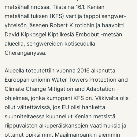
metsähallinnossa. Tiistaina 16.1. Kenian
metsähallituksen (KFS) vartija tappoi sengwer-
yhteisön jäsenen Robert Kirotichin ja haavoitti
David Kipkosgei Kiptilkesiä Embobut -metsän
alueella, sengwereiden kotiseudulla
Cheranganyssa.
Alueella toteutettiin vuonna 2016 alkanutta
Euroopan unionin Water Towers Protection and
Climate Change Mitigation and Adaptation -
ohjelmaa, jonka kumppani KFS on. Väkivalta olisi
ollut vältettävissä, jos EU olisi hanketta
suunniteltaessa kuunnellut Kenian metsistä
riippuvaisten alkuperäiskansojen vaatimuksia ja
ottanut opiksi mm. Maailmanpankin aiemmin