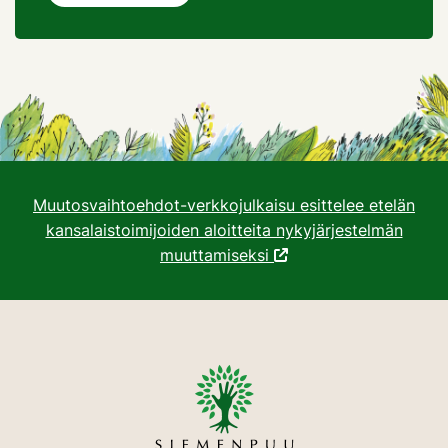
Muutosvaihtoehdot-verkkojulkaisu esittelee etelän
kansalaistoimijoiden aloitteita nykyjärjestelmän
muuttamiseksi